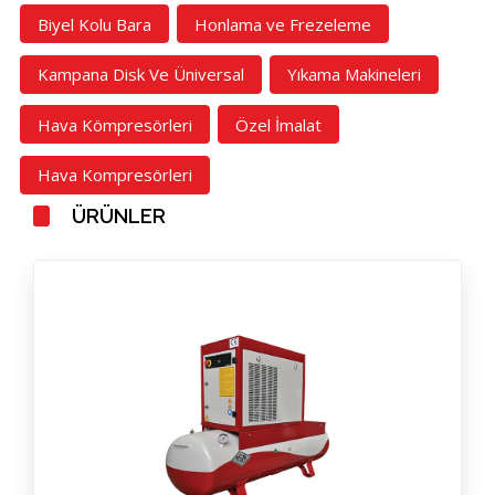
Biyel Kolu Bara
Honlama ve Frezeleme
Kampana Disk Ve Üniversal
Yıkama Makineleri
Hava Kömpresörleri
Özel İmalat
DEVAMINI OKU
Hava Kompresörleri
ÜRÜNLER