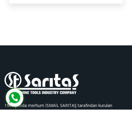
1967 yılında merhum İSMAİL SARITAŞ tarafından kurulan
firmamız, günümüze kadar yılların verdiği tecrübe, geleceğe
güvenle bakan, hedeflerini çizmiş